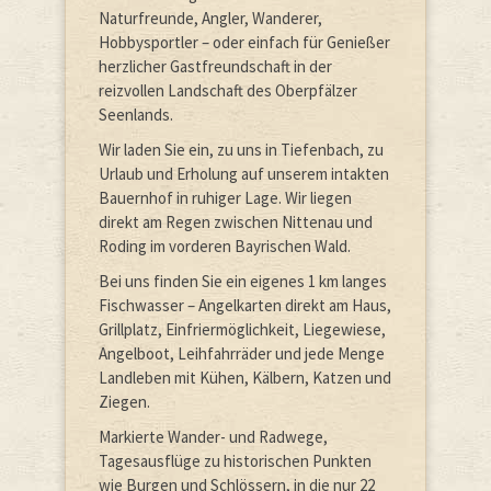
Naturfreunde, Angler, Wanderer,
Hobbysportler – oder einfach für Genießer
herzlicher Gastfreundschaft in der
reizvollen Landschaft des Oberpfälzer
Seenlands.
Wir laden Sie ein, zu uns in Tiefenbach, zu
Urlaub und Erholung auf unserem intakten
Bauernhof in ruhiger Lage. Wir liegen
direkt am Regen zwischen Nittenau und
Roding im vorderen Bayrischen Wald.
Bei uns finden Sie ein eigenes 1 km langes
Fischwasser – Angelkarten direkt am Haus,
Grillplatz, Einfriermöglichkeit, Liegewiese,
Angelboot, Leihfahrräder und jede Menge
Landleben mit Kühen, Kälbern, Katzen und
Ziegen.
Markierte Wander- und Radwege,
Tagesausflüge zu historischen Punkten
wie Burgen und Schlössern, in die nur 22